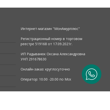
Интернет-магазин "МонАмурплюс"
Регистрационный номер в торговом
реестре 519168 от
17.09.2021г.
ИП Радыванюк Оксана Александровна
УНП 291678630
Онлайн-заказ: круглосуточно
Оператор: 10.00 -20.00 по Мск
Юридический адрес: 115408 г. Москва ,
ул. Бартеневская, 39/12
Выдача заказов по данному адресу не
предусмотрена