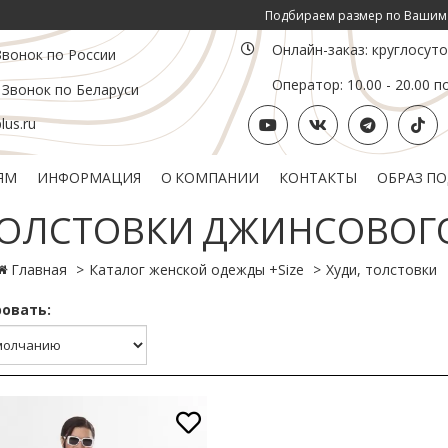
Подбираем размер по Вашим инд. пар
Онлайн-заказ: круглосут
Звонок по России
Оператор: 10.00 - 20.00 п
 Звонок по Беларуси
us.ru
ЯМ
ИНФОРМАЦИЯ
О КОМПАНИИ
КОНТАКТЫ
ОБРАЗ П
Политика конфиденциальности
Подарочный сертификат
ТОЛСТОВКИ ДЖИНСОВОГ
Главная
Каталог женской одежды +Size
Худи, толстовки
овать: