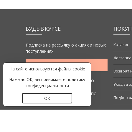
БУДЬ В КУРСЕ
ПОКУП
Каталог
Подписка на рассылку о акциях и новых
поступлениях
Доставка
Подписаться
На сайте используются файлы cookie
Возврат 
Нажмая ОК, вы принимаете
политику
+7 916 363-05-79 Звонок по
Уход за 
конфиденциальности
Росии
+375 33 913-69-68 Звонок по
Подбор р
ОК
Беларуси
Подарочн
Как офор