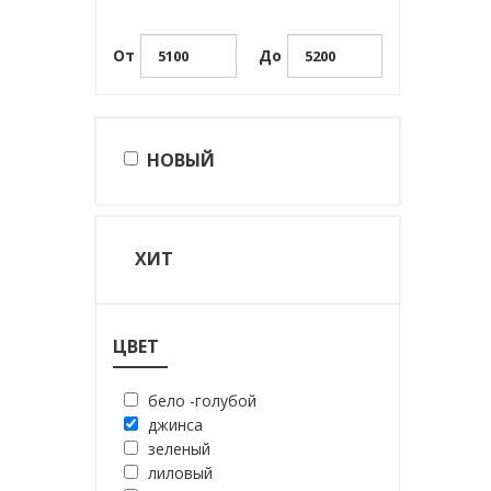
От
До
НОВЫЙ
ХИТ
ЦВЕТ
бело -голубой
джинса
зеленый
лиловый