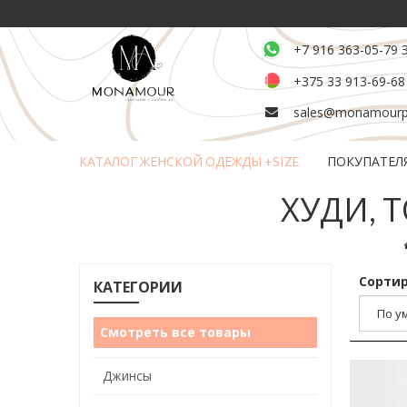
+7 916 363-05-79 
+375 33 913-69-68
sales@monamourpl
КАТАЛОГ ЖЕНСКОЙ ОДЕЖДЫ +SIZE
ПОКУПАТЕЛ
Возврат и обмен товара
ХУДИ, 
Сортир
КАТЕГОРИИ
Смотреть все товары
Джинсы