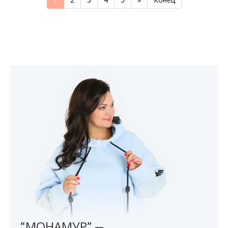
“МОНАМУР” —