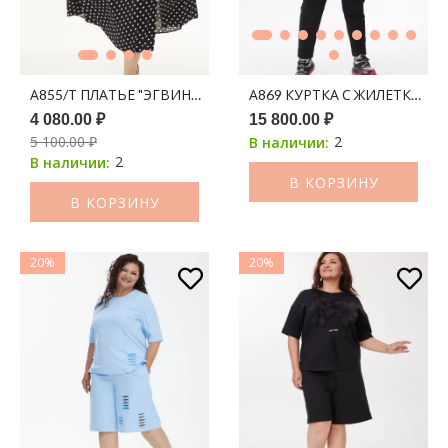
А855/Т ПЛАТЬЕ "ЭГВИНА" ЧЕРНЫЙ ПРИНТ БГ
А86
4 080.00 ₽
15 800.00 ₽
5 100.00 ₽
2
В наличии:
2
В наличии:
В КОРЗИНУ
В КОРЗИНУ
20%
20%