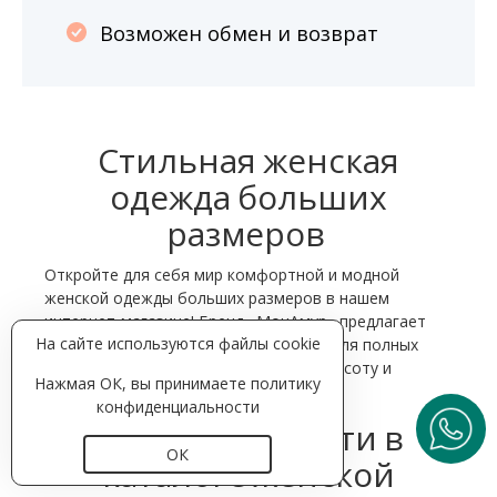
Возможен обмен и возврат
Стильная женская
одежда больших
размеров
Откройте для себя мир комфортной и модной
женской одежды больших размеров в нашем
интернет-магазине! Бренд «МонАмур» предлагает
На сайте используются файлы cookie
разнообразные предметы гардероба для полных
женщин, которые подчеркнут вашу красоту и
Нажмая ОК, вы принимаете
политику
индивидуальность.
конфиденциальности
Что можно найти в
ОК
каталоге женской