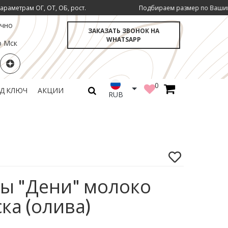
, ОТ, ОБ, рост.
Подбираем размер по Вашим инд. параме
очно
ЗАКАЗАТЬ ЗВОНОК НА
WHATSAPP
о Мск
0
ОД КЛЮЧ
АКЦИИ
RUB
ы "Дени" молоко
ка (олива)