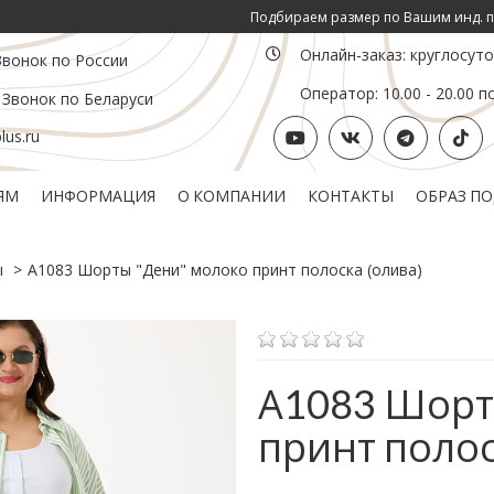
Подбираем размер по Вашим инд. параметрам ОГ
Онлайн-заказ: круглосут
Звонок по России
Оператор: 10.00 - 20.00 п
 Звонок по Беларуси
us.ru
ЯМ
ИНФОРМАЦИЯ
О КОМПАНИИ
КОНТАКТЫ
ОБРАЗ П
Политика конфиденциальности
Подарочный сертификат
ы
А1083 Шорты "Дени" молоко принт полоска (олива)
А1083 Шорт
принт полос