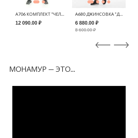
В КОРЗИНУ
В КОРЗИНУ
ЛСИ" (ПОЛУШУБОК + ПАНАМА) ЛАТТЕ
А706 КОМПЛЕКТ "ЧЕЛСИ" (ПОЛУШУБОК + ПАНАМА) СЕРО
А680 ДЖИНСОВКА "ДЖЕЙН" 
А
12 090.00 ₽
6 880.00 ₽
1
8 600.00 ₽
МОНАМУР — ЭТО...