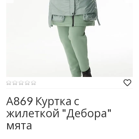
А869 Куртка с
жилеткой "Дебора"
мята