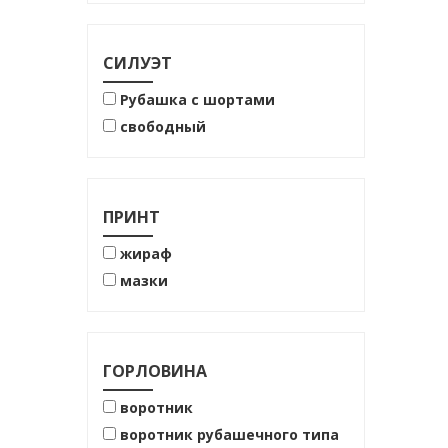
72% хлопок
86% вискоза
96%хлопок
СИЛУЭТ
Рубашка с шортами
свободный
ПРИНТ
жираф
мазки
ГОРЛОВИНА
воротник
воротник рубашечного типа