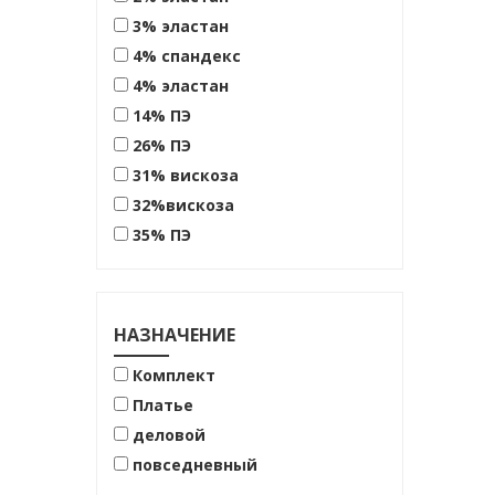
3% эластан
4% спандекс
4% эластан
14% ПЭ
26% ПЭ
31% вискоза
32%вискоза
35% ПЭ
47% вискоза
53% лен
62% вискоза
НАЗНАЧЕНИЕ
63% вискоза
Комплект
65% ПЭ
Платье
68%ПЭ
деловой
70%вискоза 25% ПЭ 5%
повседневный
эластан