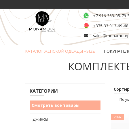
+7 916 363-05-79 
+375 33 913-69-68
sales@monamourpl
КАТАЛОГ ЖЕНСКОЙ ОДЕЖДЫ +SIZE
ПОКУПАТЕЛ
Возврат и обмен товара
КОМПЛЕКТЫ
Сортир
КАТЕГОРИИ
Смотреть все товары
20%
Джинсы