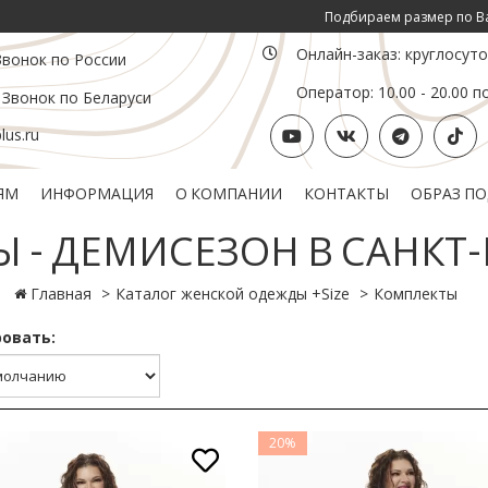
Подбираем размер по Вашим инд. пара
Онлайн-заказ: круглосут
Звонок по России
Оператор: 10.00 - 20.00 п
 Звонок по Беларуси
us.ru
ЯМ
ИНФОРМАЦИЯ
О КОМПАНИИ
КОНТАКТЫ
ОБРАЗ П
Политика конфиденциальности
Подарочный сертификат
 - ДЕМИСЕЗОН В САНКТ-
Главная
Каталог женской одежды +Size
Комплекты
овать:
20%