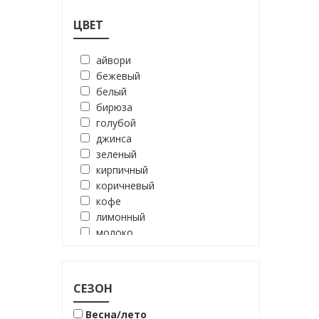
ЦВЕТ
айвори
бежевый
белый
бирюза
голубой
джинса
зеленый
кирпичный
коричневый
кофе
лимонный
молоко
мята
нежно голубой
олива
СЕЗОН
оливковый
оранжевый
Весна/лето