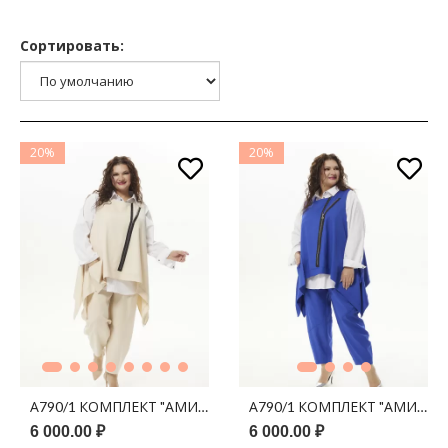
Сортировать:
20%
20%
А790/1 КОМПЛЕКТ "АМИНА" МОЛОКО
А
6 000.00 ₽
6 000.00 ₽