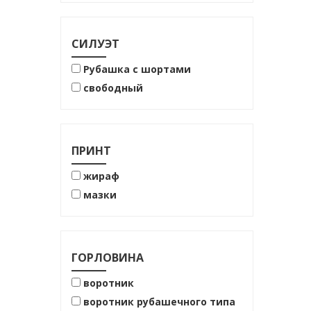
72% хлопок
86% вискоза
96%хлопок
СИЛУЭТ
Рубашка с шортами
свободный
ПРИНТ
жираф
мазки
ГОРЛОВИНА
воротник
воротник рубашечного типа