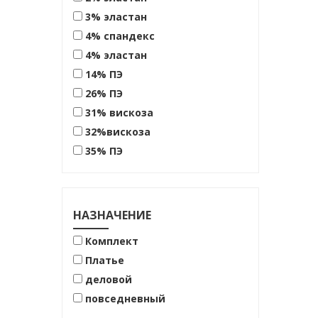
3% эластан
4% спандекс
4% эластан
14% ПЭ
26% ПЭ
31% вискоза
32%вискоза
35% ПЭ
47% вискоза
53% лен
62% вискоза
НАЗНАЧЕНИЕ
63% вискоза
Комплект
65% ПЭ
Платье
68%ПЭ
деловой
70%вискоза 25% ПЭ 5%
повседневный
эластан