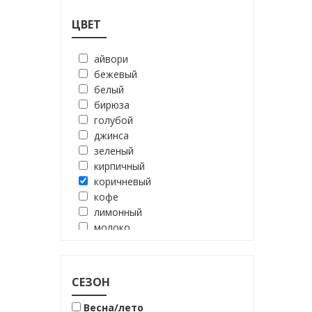
ЦВЕТ
айвори
бежевый
белый
бирюза
голубой
джинса
зеленый
кирпичный
коричневый
кофе
лимонный
молоко
мята
нежно голубой
олива
СЕЗОН
оливковый
оранжевый
Весна/лето