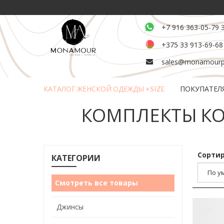
+7 916 363-05-79 
+375 33 913-69-68
sales@monamourpl
КАТАЛОГ ЖЕНСКОЙ ОДЕЖДЫ +SIZE
ПОКУПАТЕЛ
Возврат и обмен товара
КОМПЛЕКТЫ КО
Сортир
КАТЕГОРИИ
Смотреть все товары
Джинсы