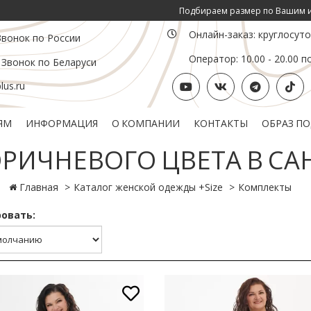
Подбираем размер по Вашим инд. пара
Онлайн-заказ: круглосут
Звонок по России
Оператор: 10.00 - 20.00 п
 Звонок по Беларуси
us.ru
ЯМ
ИНФОРМАЦИЯ
О КОМПАНИИ
КОНТАКТЫ
ОБРАЗ П
Политика конфиденциальности
Подарочный сертификат
РИЧНЕВОГО ЦВЕТА В САН
Главная
Каталог женской одежды +Size
Комплекты
овать: