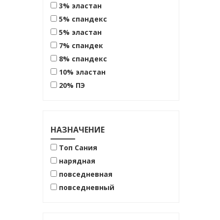
3% эластан
5% спандекс
5% эластан
7% спандек
8% спандекс
10% эластан
20% ПЭ
20%полиэстер
20% полиэстер
25% ПЭ
НАЗНАЧЕНИЕ
26% купро
Топ Сания
27% ПЭ
нарядная
27% полиэстер
повседневная
28% ПЭ
повседневный
28% полиэстер
30%ПЭ
32% нейлон