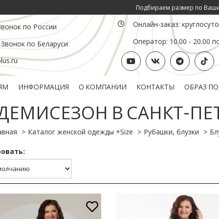
Подбираем размер по Вашим инд. параметр
Онлайн-заказ: круглосут
Звонок по России
Оператор: 10.00 - 20.00 п
 Звонок по Беларуси
us.ru
ЯМ
ИНФОРМАЦИЯ
О КОМПАНИИ
КОНТАКТЫ
ОБРАЗ П
Политика конфиденциальности
Подарочный сертификат
 ДЕМИСЕЗОН В САНКТ-ПЕ
авная
Каталог женской одежды +Size
Рубашки, блузки
Бл
овать: