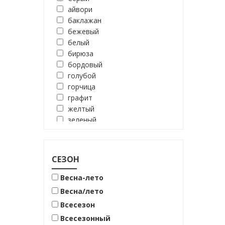
айвори
баклажан
бежевый
белый
бирюза
бордовый
голубой
горчица
графит
желтый
зеленый
корица
кофе
кофейный
СЕЗОН
красный
лаванда
Весна-лето
латте
Весна/лето
манго
Всесезон
молоко
Всесезонный
молочный