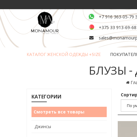
+7 916 363-05-79 
+375 33 913-69-68
sales@monamourpl
КАТАЛОГ ЖЕНСКОЙ ОДЕЖДЫ +SIZE
ПОКУПАТЕЛ
Возврат и обмен товара
БЛУЗЫ -
Гл
Сортир
КАТЕГОРИИ
Смотреть все товары
Джинсы