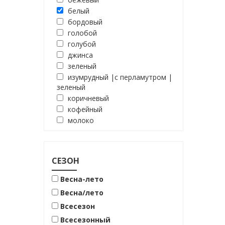
белый
бордовый
голобой
голубой
джинса
зеленый
изумрудный |с перламутром |
зеленый
коричневый
кофейный
молоко
молочный
мята
оливковый
СЕЗОН
песочный
розовый
Весна-лето
синий
Весна/лето
черно-белый
Всесезон
черный
Всесезонный
чёрный