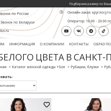
Подбираем размер по Вашим инд. параме
Онлайн-заказ: круглосут
Звонок по России
Оператор: 10.00 - 20.00 п
 Звонок по Беларуси
us.ru
ЯМ
ИНФОРМАЦИЯ
О КОМПАНИИ
КОНТАКТЫ
ОБРАЗ П
Политика конфиденциальности
Подарочный сертификат
ЕЛОГО ЦВЕТА В САНКТ-
вная
Каталог женской одежды +Size
Рубашки, блузки
Руб
овать: