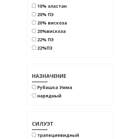
10% эластан
20% ПЭ
20% вискоза
20%вискоза
22% ПЭ
22%ПЭ
25% ПЭ
38% ПЭ
38% полиэстер
НАЗНАЧЕНИЕ
47%вискоза
Рубашка Умма
53%лен
нарядный
60% вискоза
60% хлопок
62% хлопок
СИЛУЭТ
70% хлопок
72% хлопок
трапециевидный