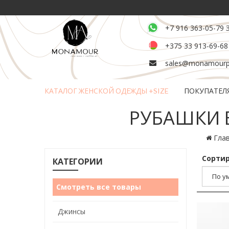
+7 916 363-05-79 
+375 33 913-69-68
sales@monamourpl
КАТАЛОГ ЖЕНСКОЙ ОДЕЖДЫ +SIZE
ПОКУПАТЕЛ
Возврат и обмен товара
РУБАШКИ Б
Гла
Сортир
КАТЕГОРИИ
Смотреть все товары
Джинсы