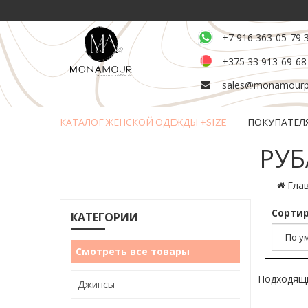
+7 916 363-05-79 
+375 33 913-69-68
sales@monamourpl
КАТАЛОГ ЖЕНСКОЙ ОДЕЖДЫ +SIZE
ПОКУПАТЕЛ
Возврат и обмен товара
РУБ
Гла
Сортир
КАТЕГОРИИ
Смотреть все товары
Подходящи
Джинсы