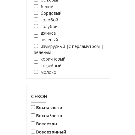
белый
бордовый
голобой
голубой
джинса
зеленый
изумрудный |с перламутром |
зеленый
коричневый
кофейный
молоко
молочный
мята
оливковый
СЕЗОН
песочный
розовый
Весна-лето
синий
Весна/лето
черно-белый
Всесезон
черный
Всесезонный
чёрный