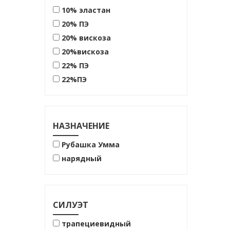
10% эластан
20% ПЭ
20% вискоза
20%вискоза
22% ПЭ
22%ПЭ
25% ПЭ
38% ПЭ
38% полиэстер
НАЗНАЧЕНИЕ
47%вискоза
Рубашка Умма
53%лен
нарядный
60% вискоза
60% хлопок
62% хлопок
СИЛУЭТ
70% хлопок
72% хлопок
трапециевидный