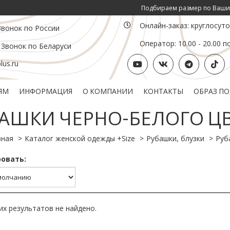
Подбираем размер по Вашим инд. па
Онлайн-заказ: круглосут
Звонок по России
Оператор: 10.00 - 20.00 п
 Звонок по Беларуси
us.ru
ЯМ
ИНФОРМАЦИЯ
О КОМПАНИИ
КОНТАКТЫ
ОБРАЗ П
Политика конфиденциальности
Подарочный сертификат
АШКИ ЧЕРНО-БЕЛОГО Ц
вная
Каталог женской одежды +Size
Рубашки, блузки
Руб
овать:
х результатов не найдено.