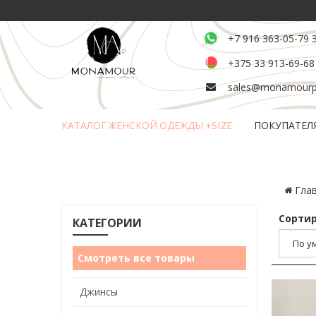
+7 916 363-05-79 
+375 33 913-69-68
sales@monamourpl
КАТАЛОГ ЖЕНСКОЙ ОДЕЖДЫ +SIZE
ПОКУПАТЕЛ
Возврат и обмен товара
Гла
Сортир
КАТЕГОРИИ
Смотреть все товары
Джинсы