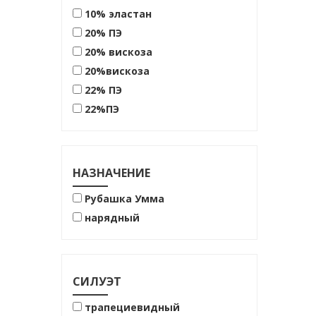
10% эластан
20% ПЭ
20% вискоза
20%вискоза
22% ПЭ
22%ПЭ
25% ПЭ
38% ПЭ
38% полиэстер
НАЗНАЧЕНИЕ
47%вискоза
Рубашка Умма
53%лен
нарядный
60% вискоза
60% хлопок
62% хлопок
СИЛУЭТ
70% хлопок
72% хлопок
трапециевидный