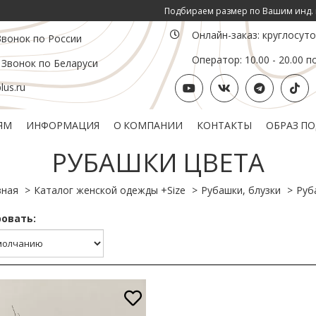
Подбираем размер по Вашим инд. параметрам ОГ
Онлайн-заказ: круглосут
Звонок по России
Оператор: 10.00 - 20.00 п
 Звонок по Беларуси
us.ru
ЯМ
ИНФОРМАЦИЯ
О КОМПАНИИ
КОНТАКТЫ
ОБРАЗ П
Политика конфиденциальности
Подарочный сертификат
РУБАШКИ ЦВЕТА
вная
Каталог женской одежды +Size
Рубашки, блузки
Руб
овать: