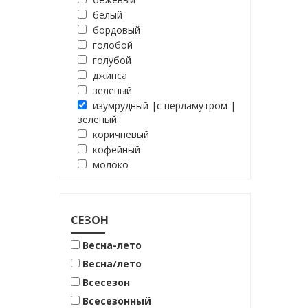
белый
бордовый
голобой
голубой
джинса
зеленый
изумрудный |с перламутром |
зеленый
коричневый
кофейный
молоко
молочный
мята
оливковый
СЕЗОН
песочный
розовый
Весна-лето
синий
Весна/лето
черно-белый
Всесезон
черный
Всесезонный
чёрный