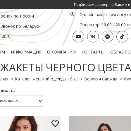
Подбираем размер по Вашим инд. параметрам
Онлайн-заказ: круглосут
Звонок по России
Оператор: 10.00 - 20.00 п
 Звонок по Беларуси
us.ru
ЯМ
ИНФОРМАЦИЯ
О КОМПАНИИ
КОНТАКТЫ
ОБРАЗ П
Политика конфиденциальности
Подарочный сертификат
ЖАКЕТЫ ЧЕРНОГО ЦВЕТ
вная
Каталог женской одежды +Size
Верхняя одежда
Жа
овать: