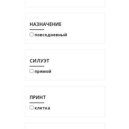
70% вискоза
73% хлопок
86%вискоза
НАЗНАЧЕНИЕ
100% лён
повседневный
лён
СИЛУЭТ
прямой
ПРИНТ
клетка