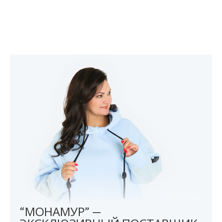
“МОНАМУР” —