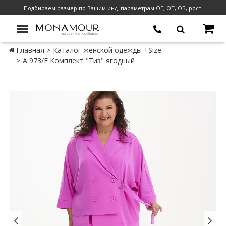
Подбираем размер по Вашим инд. параметрам ОГ, ОТ, ОБ, рост.
Главная
Каталог женской одежды +Size
А 973/Е Комплект "Тиз" ягодный