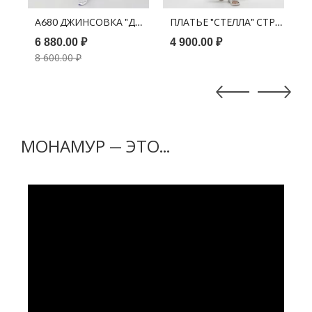
НИЙ ГОРОХ
ВИЛ ОРАНЖЕВЫЙ
А680 ДЖИНСОВКА "ДЖЕЙН" БЕЛЫЙ
ПЛАТЬЕ "СТЕЛЛА" СТРОПА Ч
Р
6 880.00 ₽
4 900.00 ₽
5
8 600.00 ₽
МОНАМУР — ЭТО...