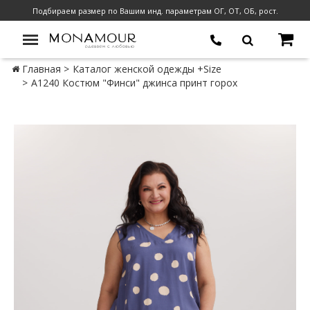
Подбираем размер по Вашим инд. параметрам ОГ, ОТ, ОБ, рост.
Главная
Каталог женской одежды +Size
А1240 Костюм "Финси" джинса принт горох