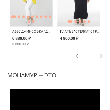
В КОРЗИНУ
В КОРЗИНУ
НИЙ ГОРОХ
ВИЛ ОРАНЖЕВЫЙ
А680 ДЖИНСОВКА "ДЖЕЙН" БЕЛЫЙ
ПЛАТЬЕ "СТЕЛЛА" СТРОПА Ч
Р
6 880.00 ₽
4 900.00 ₽
5
8 600.00 ₽
МОНАМУР — ЭТО...