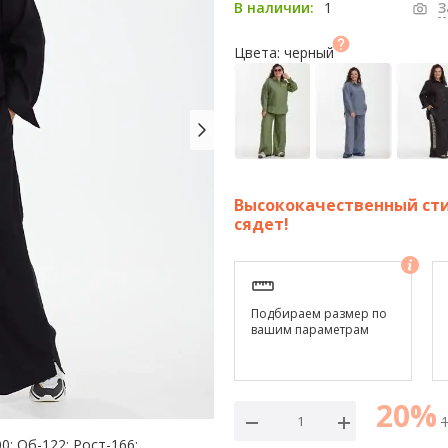
1
В наличии:
З
Цвета: черный
Высококачественный сти
сядет!
Подбираем размер по
вашим параметрам
20%
0; Об-122; Рост-166;