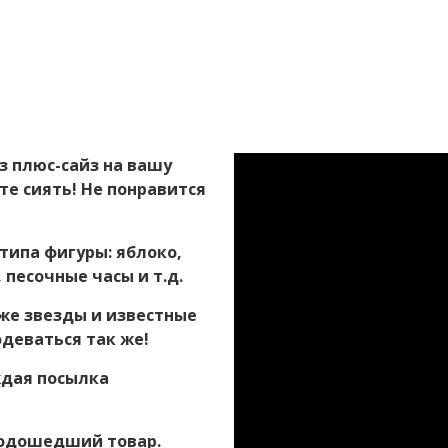
з плюс-сайз на вашу
те сиять! Не понравится
типа фигуры: яблоко,
 песочные часы и т.д.
же звезды и известные
одеваться так же!
ждая посылка
подошедший товар.