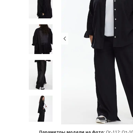
Параметры модели на фото:
Ог-112; От-10