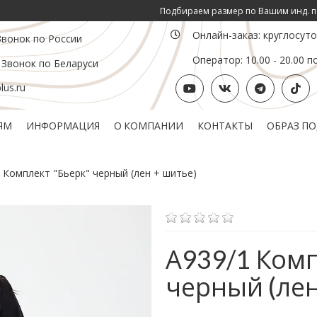
Подбираем размер по Вашим инд. параметрам ОГ, ОТ,
Онлайн-заказ: круглосут
Звонок по России
Оператор: 10.00 - 20.00 п
 Звонок по Беларуси
us.ru
ЯМ
ИНФОРМАЦИЯ
О КОМПАНИИ
КОНТАКТЫ
ОБРАЗ П
Политика конфиденциальности
Подарочный сертификат
 Комплект "Бьерк" черный (лен + шитье)
А939/1 Комп
черный (лен