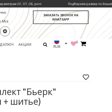
 ОБ, рост.
Подбираем размер по Вашим инд. параметрам 
очно
ЗАКАЗАТЬ ЗВОНОК НА
WHATSAPP
о Мск
0
ОД КЛЮЧ
АКЦИИ
RUB
лект "Бьерк"
 + шитье)