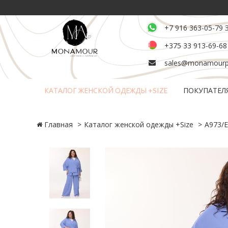
+7 916 363-05-79 
+375 33 913-69-68
sales@monamourpl
КАТАЛОГ ЖЕНСКОЙ ОДЕЖДЫ +SIZE
ПОКУПАТЕЛ
Возврат и обмен товара
Главная
Каталог женской одежды +Size
А973/Е