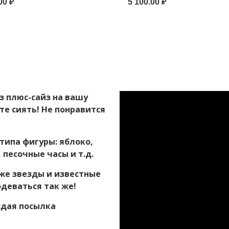
00 ₽
5 100.00 ₽
з плюс-сайз на вашу
те сиять! Не понравится
типа фигуры: яблоко,
 песочные часы и т.д.
же звезды и известные
одеваться так же!
ждая посылка