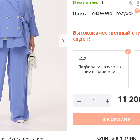
1
В наличии:
З
сиренево - голубой
Цвета:
Высококачественный сти
сядет!
Подбираем размер по
вашим параметрам
11 20
В КОРЗИНУ
КУПИТЬ В 1 КЛИК
0; Об-122; Рост-166;