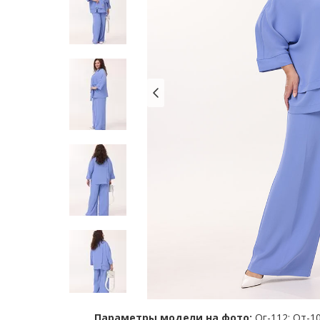
Параметры модели на фото:
Ог-112; От-10