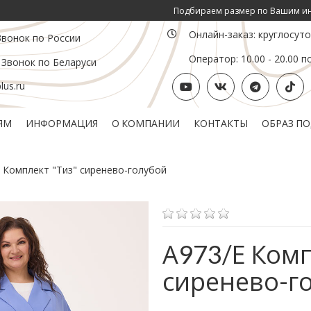
Подбираем размер по Вашим инд. парам
Онлайн-заказ: круглосут
Звонок по России
Оператор: 10.00 - 20.00 п
 Звонок по Беларуси
us.ru
ЯМ
ИНФОРМАЦИЯ
О КОМПАНИИ
КОНТАКТЫ
ОБРАЗ П
Политика конфиденциальности
Подарочный сертификат
 Комплект "Тиз" сиренево-голубой
А973/Е Комп
сиренево-г