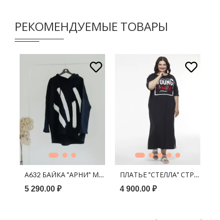
РЕКОМЕНДУЕМЫЕ ТОВАРЫ
В КОРЗИНУ
В КОРЗИНУ
ДЖЕЙН" БЕЛЫЙ
А632 БАЙКА "АРНИ" МАЗКИ КРАСКИ ЧЁРНЫЙ
ПЛАТЬЕ "СТЕЛЛА" СТРОПА Ч
Р
5 290.00 ₽
4 900.00 ₽
5