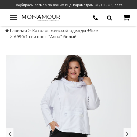
Подбираем размер по Вашим инд. параметрам ОГ, ОТ, ОБ, рост.
Главная
Каталог женской одежды +Size
А990/1 свитшот "Аяна" белый