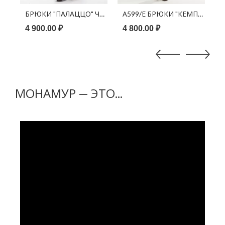
ЗЕЛЕНЫЙ
БРЮКИ "ПАЛАЦЦО" ЧЕРНЫЙ
А599/Е БРЮКИ "КЕМП" ЧЕРН
А
4 900.00 ₽
4 800.00 ₽
4
МОНАМУР — ЭТО...