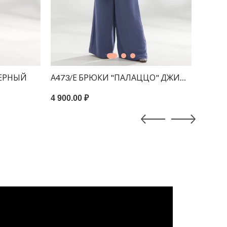
ЧЕРНЫЙ
А473/Е БРЮКИ "ПАЛАЦЦО" ДЖИНСА
А714
4 900.00 ₽
5 900.