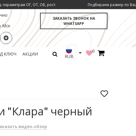
, ОБ, рост.
Подбираем размер по Вашим инд. параметрам
очно
ЗАКАЗАТЬ ЗВОНОК НА
WHATSAPP
о Мск
0
ОД КЛЮЧ
АКЦИИ
RUB
и "Клара" черный
аказать видео-обзор