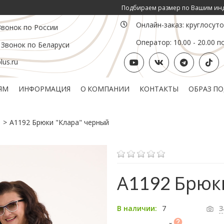
Подбираем размер по Вашим инд. параметрам ОГ, ОТ
Онлайн-заказ: круглосут
Звонок по России
Оператор: 10.00 - 20.00 п
 Звонок по Беларуси
us.ru
ЯМ
ИНФОРМАЦИЯ
О КОМПАНИИ
КОНТАКТЫ
ОБРАЗ П
Политика конфиденциальности
Подарочный сертификат
А1192 Брюки "Клара" черный
А1192 Брюк
7
В наличии:
З