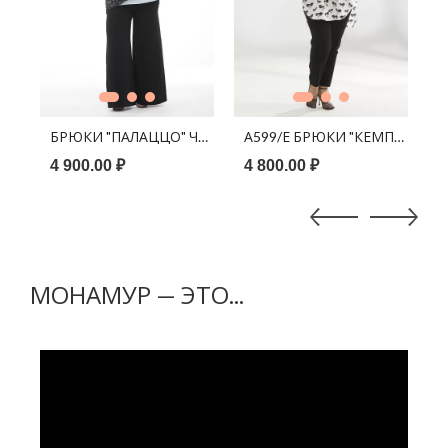
В КОРЗИНУ
В КОРЗИНУ
ЗЕЛЕНЫЙ
БРЮКИ "ПАЛАЦЦО" ЧЕРНЫЙ
А599/Е БРЮКИ "КЕМП" ЧЕРН
А
4 900.00 ₽
4 800.00 ₽
4
МОНАМУР — ЭТО...