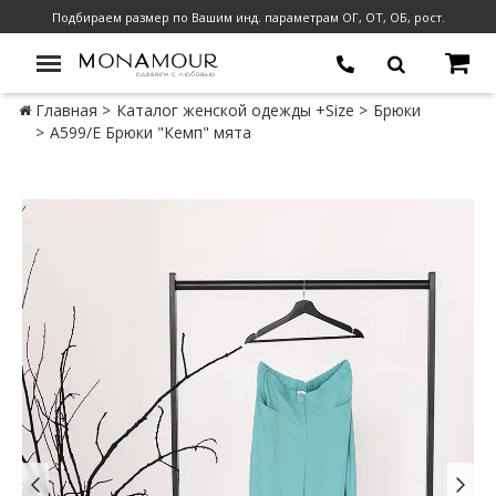
Подбираем размер по Вашим инд. параметрам ОГ, ОТ, ОБ, рост.
Главная
Каталог женской одежды +Size
Брюки
А599/Е Брюки "Кемп" мята