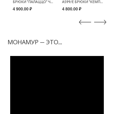
ЗЕЛЕНЫЙ
БРЮКИ "ПАЛАЦЦО" ЧЕРНЫЙ
А599/Е БРЮКИ "КЕМП" ЧЕРН
А
4 900.00 ₽
4 800.00 ₽
4
МОНАМУР — ЭТО...