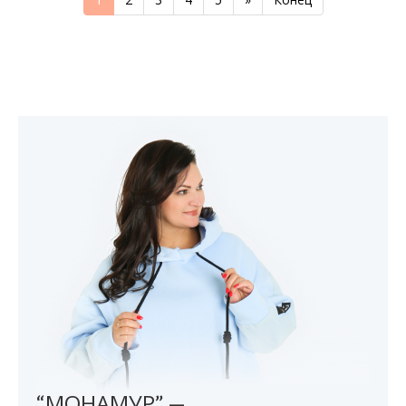
“МОНАМУР” —