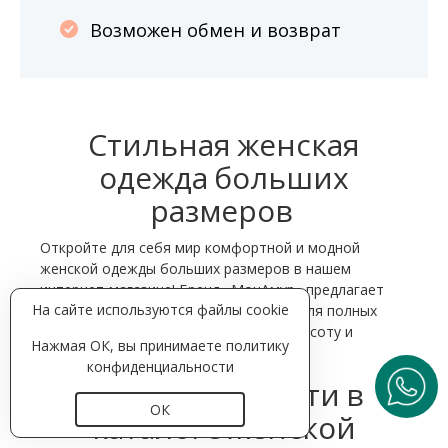
Возможен обмен и возврат
Стильная женская
одежда больших
размеров
Откройте для себя мир комфортной и модной
женской одежды больших размеров в нашем
интернет-магазине! Бренд «МонАмур» предлагает
На сайте используются файлы cookie
разнообразные предметы гардероба для полных
женщин, которые подчеркнут вашу красоту и
Нажмая ОК, вы принимаете
политику
индивидуальность.
конфиденциальности
Что можно найти в
ОК
каталоге женской