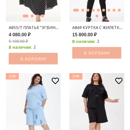
А855/Т ПЛАТЬЕ "ЭГВИНА" ЧЕРНЫЙ ПРИНТ БГ
А86
4 080.00 ₽
15 800.00 ₽
5 100.00 ₽
2
В наличии:
2
В наличии:
В КОРЗИНУ
В КОРЗИНУ
20%
20%