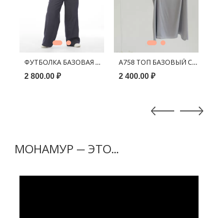
В КОРЗИНУ
В КОРЗИНУ
ЗА ЧЁРНАЯ 3/4
ФУТБОЛКА БАЗОВАЯ БЕЛАЯ
А758 ТОП БАЗОВЫЙ СЕРЫЙ
Ф
2 800.00 ₽
2 400.00 ₽
2
МОНАМУР — ЭТО...