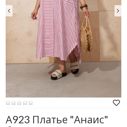
А923 Платье "Анаис"