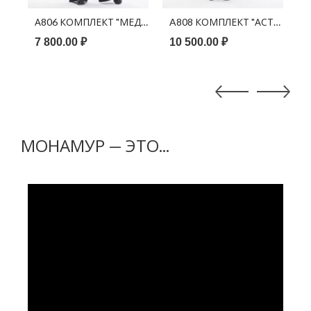
ПРИНТ ЦВЕТНЫЕ МАЗКИ
ЕЛИССА" ЧЕРНЫЙ ПРИНТ ЖИРАФ
А806 КОМПЛЕКТ "МЕДИНА" КОРИЧНЕВЫЙ ПРИНТ ЭТНО
A80
7 800.00 ₽
10 500.00 ₽
1
МОНАМУР — ЭТО...