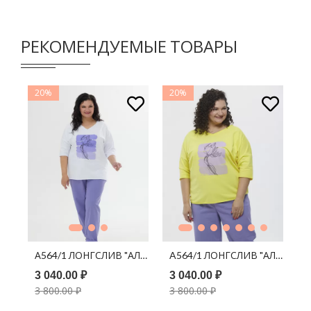
РЕКОМЕНДУЕМЫЕ ТОВАРЫ
20%
20%
2
В КОРЗИНУ
В КОРЗИНУ
АЛИОТ" ОМБРЕ ЗЕЛЕНЫЙ
А564/1 ЛОНГСЛИВ "АЛИОТ" ОМБРЕ БЕЛЫЙ ПРИНТ ЛАВАН
А
3 040.00 ₽
3 040.00 ₽
3
3 800.00 ₽
3 800.00 ₽
3