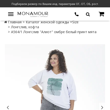
Подбираем размер по Вашим инд. параметрам ОГ, ОТ, ОБ, рост.
Главная
Каталог женской одежды +Size
Лонгслив, кофта
А564/1 Лонгслив "Алиот" омбре белый принт мята