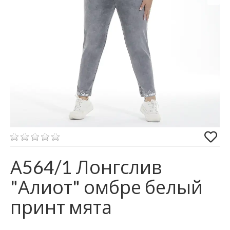
А564/1 Лонгслив
"Алиот" омбре белый
принт мята