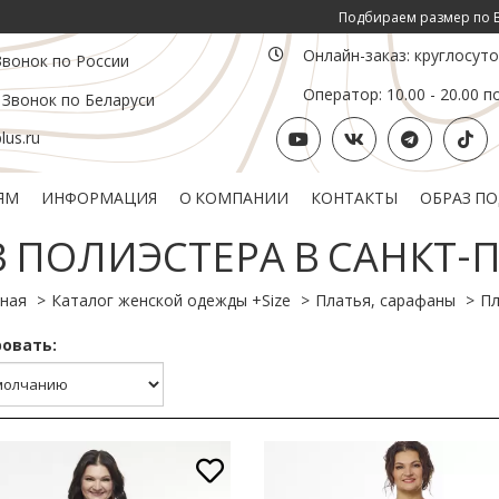
Подбираем размер по Вашим инд. пар
Онлайн-заказ: круглосут
Звонок по России
Оператор: 10.00 - 20.00 п
 Звонок по Беларуси
us.ru
ЯМ
ИНФОРМАЦИЯ
О КОМПАНИИ
КОНТАКТЫ
ОБРАЗ П
Политика конфиденциальности
Подарочный сертификат
 ПОЛИЭСТЕРА В САНКТ-
ная
Каталог женской одежды +Size
Платья, сарафаны
Пл
овать: