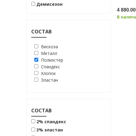
серый
Демисезон
синий
4 880.00
хаки
В налич
черно-белый
черный
СОСТАВ
шоколад
электрик
Вискоза
Металл
Полиэстер
Спандекс
Хлопок
Эластан
СОСТАВ
2% спандекс
3% эластан