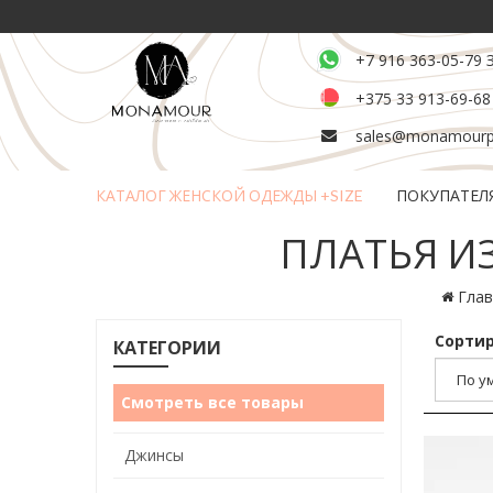
+7 916 363-05-79 
+375 33 913-69-68
sales@monamourpl
КАТАЛОГ ЖЕНСКОЙ ОДЕЖДЫ +SIZE
ПОКУПАТЕЛ
Возврат и обмен товара
ПЛАТЬЯ ИЗ
Глав
Сортир
КАТЕГОРИИ
Смотреть все товары
Джинсы