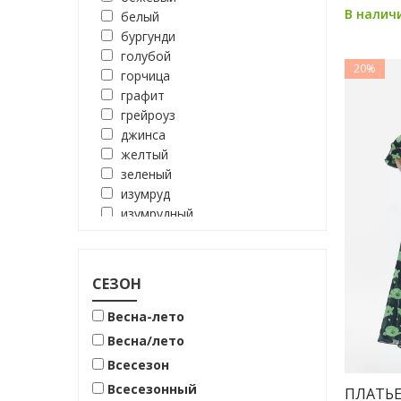
В налич
белый
бургунди
голубой
20%
горчица
графит
грейроуз
джинса
желтый
зеленый
изумруд
изумрудный
коричневый
красный
молочный
СЕЗОН
мята
оливковый
Весна-лето
оранжевый
Весна/лето
песочный
Всесезон
розовый
Всесезонный
салатовый
ПЛАТЬЕ