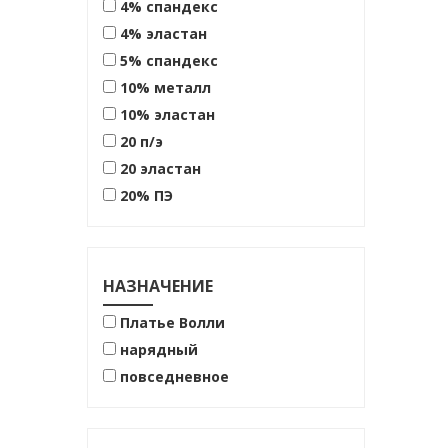
4% спандекс
4% эластан
5% спандекс
10% металл
10% эластан
20 п/э
20 эластан
20% ПЭ
20% эластан
25% ПЭ
25% ПЭ.
НАЗНАЧЕНИЕ
30%ПЭ
Платье Волли
30% ПЭ
нарядный
31%вискоза
повседневное
35% ПА
35%ПЭ
35% ПЭ