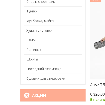
Спорт, спорт-шик
Туники
Футболка, майка
Худи, толстовки
Юбки
Леггинсы
Шорты
Последний экземпляр
булавки для стикеровки
А867 П
6 320.00
АКЦИИ
В налич