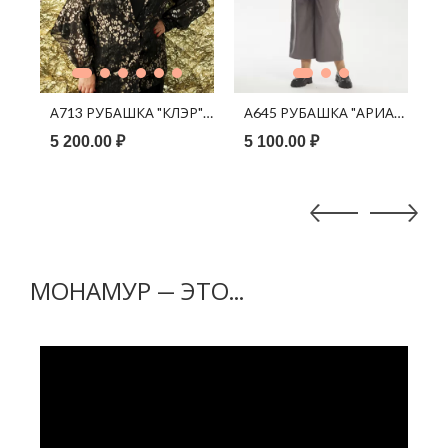
В КОРЗИНУ
В КОРЗИНУ
ЭР" ШИФОН ЧЕРНЫЙ ПРИНТ ЗОЛОТАЯ ЛОМАННАЯ КЛЕТКА
А713 РУБАШКА "КЛЭР" ШИФОН ЧЕРНЫЙ ПРИНТ ЛЕОПАРД
А645 РУБАШКА "АРИАНА" Л
А
5 200.00 ₽
5 100.00 ₽
5
МОНАМУР — ЭТО...