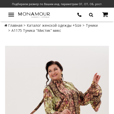
Подбираем размер по Вашим инд. параметрам ОГ, ОТ, ОБ, рост.
Главная
Каталог женской одежды +Size
Туники
А1175 Туника "Мистик" микс