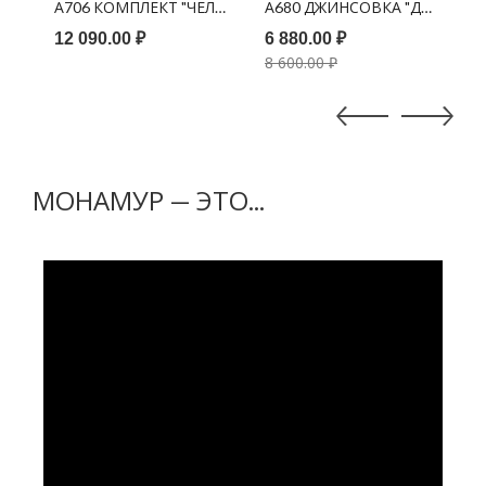
ЛСИ" (ПОЛУШУБОК + ПАНАМА) ЛАТТЕ
А706 КОМПЛЕКТ "ЧЕЛСИ" (ПОЛУШУБОК + ПАНАМА) СЕРО
А680 ДЖИНСОВКА "ДЖЕЙН" 
А
12 090.00 ₽
6 880.00 ₽
1
8 600.00 ₽
МОНАМУР — ЭТО...