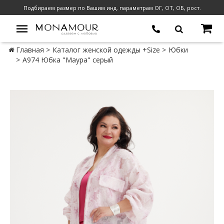
Подбираем размер по Вашим инд. параметрам ОГ, ОТ, ОБ, рост.
Главная
Каталог женской одежды +Size
Юбки
А974 Юбка "Маура" серый