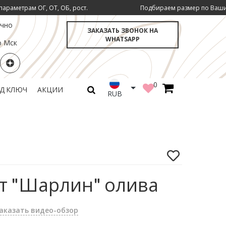
ОГ, ОТ, ОБ, рост.
Подбираем размер по Вашим инд. пара
очно
ЗАКАЗАТЬ ЗВОНОК НА
WHATSAPP
о Мск
0
ОД КЛЮЧ
АКЦИИ
RUB
т "Шарлин" олива
аказать видео-обзор