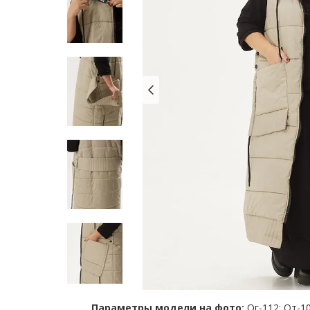
Параметры модели на фото:
Ог-112; От-10