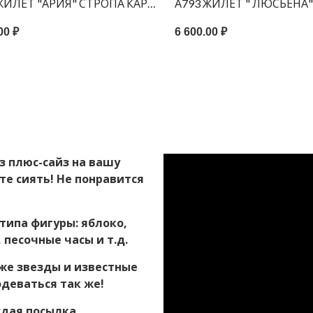
ЫЙ ПРИНТ КОТ 150С
 ЖИЛЕТ "АРИЯ" СТРОПА КАРМАНЫ ЧЁРНЫЙ ПРИНТ КОТ 1
А793 ЖИЛЕТ " ЛЮСЬЕНА
00 ₽
6 600.00 ₽
з плюс-сайз на вашу
те сиять! Не понравится
типа фигуры: яблоко,
 песочные часы и т.д.
же звезды и известные
одеваться так же!
ждая посылка