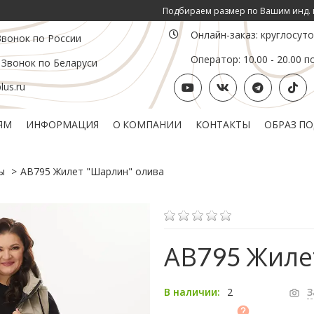
Подбираем размер по Вашим инд. параметрам 
Онлайн-заказ: круглосут
Звонок по России
Оператор: 10.00 - 20.00 п
 Звонок по Беларуси
us.ru
ЯМ
ИНФОРМАЦИЯ
О КОМПАНИИ
КОНТАКТЫ
ОБРАЗ П
Политика конфиденциальности
Подарочный сертификат
ы
АВ795 Жилет "Шарлин" олива
АВ795 Жиле
2
В наличии:
З