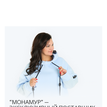
“МОНАМУР” —