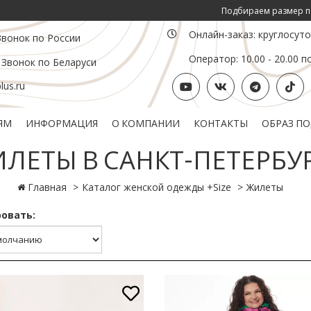
Подбираем размер по Вашим инд. па
Онлайн-заказ: круглосут
Звонок по России
Оператор: 10.00 - 20.00 п
 Звонок по Беларуси
us.ru
ЯМ
ИНФОРМАЦИЯ
О КОМПАНИИ
КОНТАКТЫ
ОБРАЗ П
Политика конфиденциальности
Подарочный сертификат
ЛЕТЫ В САНКТ-ПЕТЕРБУ
Главная
Каталог женской одежды +Size
Жилеты
овать: