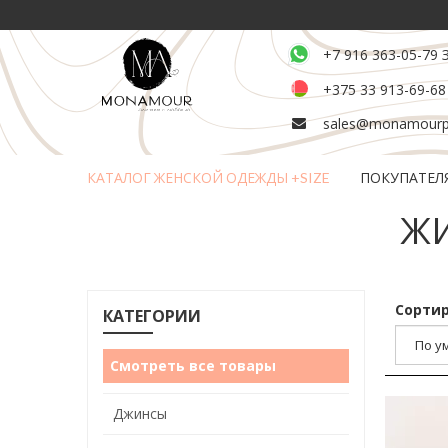
+7 916 363-05-79 
+375 33 913-69-68
sales@monamourpl
КАТАЛОГ ЖЕНСКОЙ ОДЕЖДЫ +SIZE
ПОКУПАТЕЛ
Возврат и обмен товара
ЖИ
Сортир
КАТЕГОРИИ
Смотреть все товары
Джинсы