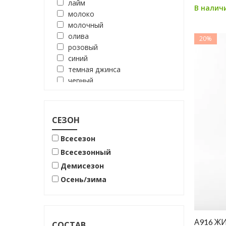
лайм
В налич
молоко
молочный
олива
20%
розовый
синий
темная джинса
черный
ягодный
СЕЗОН
Всесезон
Всесезонный
Демисезон
Осень/зима
А916 Ж
СОСТАВ