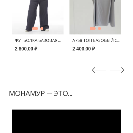
В КОРЗИНУ
В КОРЗИНУ
ЗА ЧЁРНАЯ 3/4
ФУТБОЛКА БАЗОВАЯ БЕЛАЯ
А758 ТОП БАЗОВЫЙ СЕРЫЙ
Ф
2 800.00 ₽
2 400.00 ₽
2
МОНАМУР — ЭТО...