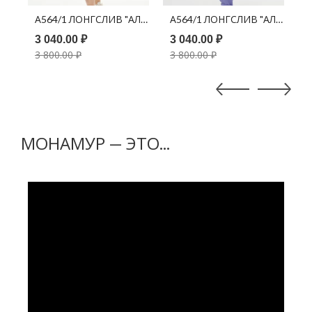
АЛИОТ" ОМБРЕ БЕЛЫЙ ПРИНТ МЯТА
А564/1 ЛОНГСЛИВ "АЛИОТ" ОМБРЕ ЗЕЛЕНЫЙ
А564/1 ЛОНГСЛИВ "АЛИОТ" 
3 040.00 ₽
3 040.00 ₽
3
3 800.00 ₽
3 800.00 ₽
3
МОНАМУР — ЭТО...