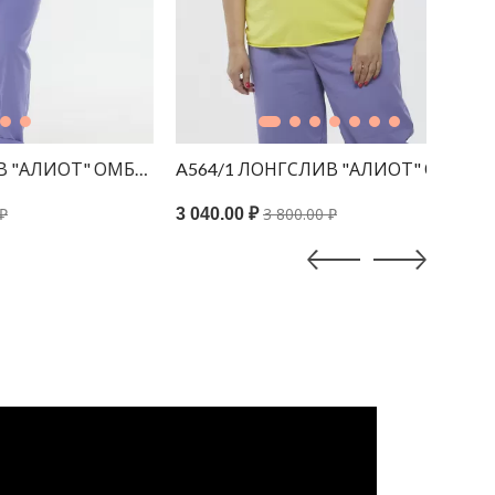
ОТ" ОМБРЕ БЕЛЫЙ ПРИНТ ЛАВАНДА
A564/1 ЛОНГСЛИВ "АЛИОТ" ОМБРЕ ЖЕ
А564/
3 800.00 ₽
3 040.00 ₽
3 040.