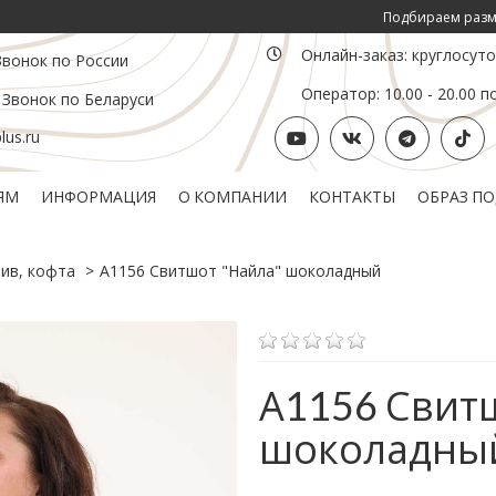
Подбираем размер по Ваш
Онлайн-заказ: круглосут
Звонок по России
Оператор: 10.00 - 20.00 п
 Звонок по Беларуси
us.ru
ЯМ
ИНФОРМАЦИЯ
О КОМПАНИИ
КОНТАКТЫ
ОБРАЗ П
Политика конфиденциальности
Подарочный сертификат
ив, кофта
А1156 Свитшот "Найла" шоколадный
А1156 Свит
шоколадны