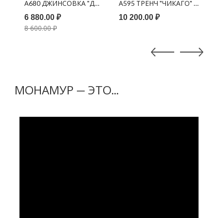
А) ЛАТТЕ
ЛСИ" (ПОЛУШУБОК + ПАНАМА) СЕРО-ГОЛУБОЙ
А680 ДЖИНСОВКА "ДЖЕЙН" ПЕСОЧНЫЙ
А595 ТРЕНЧ "ЧИКАГО" ПЕС
А
6 880.00 ₽
10 200.00 ₽
6
8 600.00 ₽
8
МОНАМУР — ЭТО...