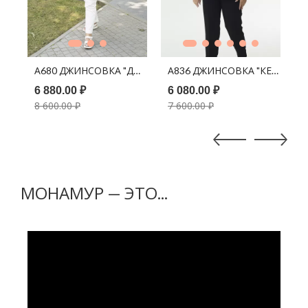
В КОРЗИНУ
В КОРЗИНУ
ДЖЕЙН" ПЕСОЧНЫЙ
А680 ДЖИНСОВКА "ДЖЕЙН" ЧЕРНЫЙ
А836 ДЖИНСОВКА "КЕНДИ" 
А
6 880.00 ₽
6 080.00 ₽
6
8 600.00 ₽
7 600.00 ₽
7
МОНАМУР — ЭТО...