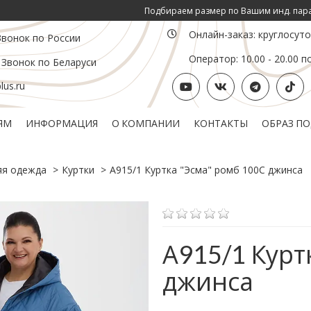
Подбираем размер по Вашим инд. параметрам ОГ, ОТ, О
Онлайн-заказ: круглосут
Звонок по России
Оператор: 10.00 - 20.00 п
 Звонок по Беларуси
us.ru
ЯМ
ИНФОРМАЦИЯ
О КОМПАНИИ
КОНТАКТЫ
ОБРАЗ П
Политика конфиденциальности
Подарочный сертификат
яя одежда
Куртки
А915/1 Куртка "Эсма" ромб 100С джинса
А915/1 Курт
джинса