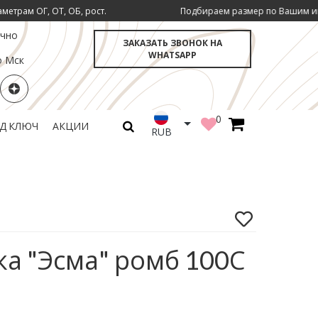
Б, рост.
Подбираем размер по Вашим инд. параметрам ОГ
очно
ЗАКАЗАТЬ ЗВОНОК НА
WHATSAPP
о Мск
0
ОД КЛЮЧ
АКЦИИ
RUB
ка "Эсма" ромб 100С