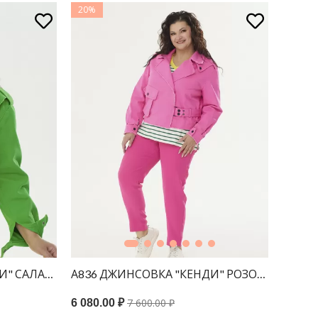
20%
ДИ" САЛАТОВЫЙ
А836 ДЖИНСОВКА "КЕНДИ" РОЗОВЫЙ
А543/
7 600.00 ₽
6 080.00 ₽
5 800.