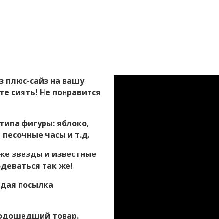
з плюс-сайз на вашу
те сиять! Не понравится
типа фигуры: яблоко,
 песочные часы и т.д.
же звезды и известные
одеваться так же!
ждая посылка
подошедший товар.