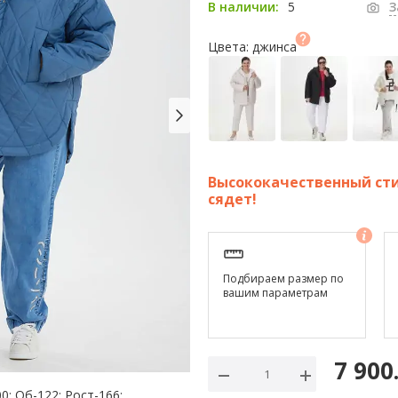
5
В наличии:
З
Цвета: джинса
Высококачественный сти
сядет!
Подбираем размер по
вашим параметрам
7 900
0; Об-122; Рост-166;