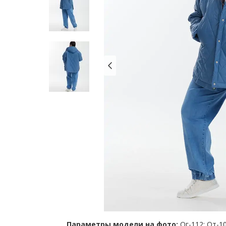
Параметры модели на фото:
Ог-112; От-10